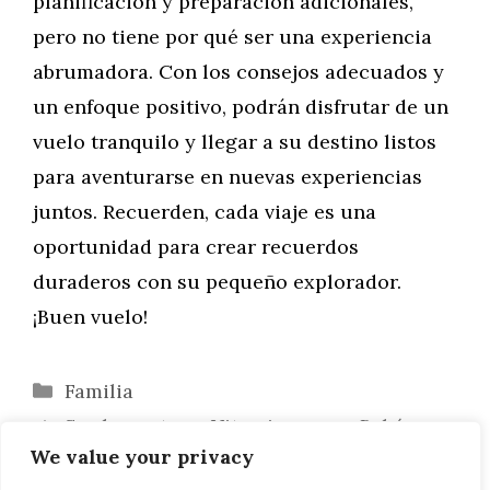
planificación y preparación adicionales,
pero no tiene por qué ser una experiencia
abrumadora. Con los consejos adecuados y
un enfoque positivo, podrán disfrutar de un
vuelo tranquilo y llegar a su destino listos
para aventurarse en nuevas experiencias
juntos. Recuerden, cada viaje es una
oportunidad para crear recuerdos
duraderos con su pequeño explorador.
¡Buen vuelo!
Categorías
Familia
Suplementos y Vitaminas para Bebés:
We value your privacy
Guía para Padres