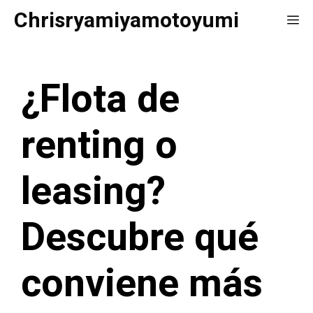
Saltar
Chrisryamiyamotoyumi
Me
al
contenido
¿Flota de
renting o
leasing?
Descubre qué
conviene más