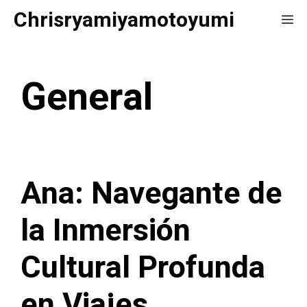
Saltar
Chrisryamiyamotoyumi
Me
al
contenido
General
Ana: Navegante de
la Inmersión
Cultural Profunda
en Viajes