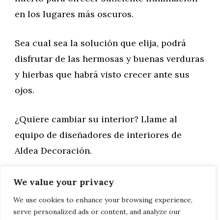
en los lugares más oscuros.
Sea cual sea la solución que elija, podrá
disfrutar de las hermosas y buenas verduras
y hierbas que habrá visto crecer ante sus
ojos.
¿Quiere cambiar su interior? Llame al
equipo de diseñadores de interiores de
Aldea Decoración.
We value your privacy
Categorías
General
,
Hogar
Adiós al monovolumen
We use cookies to enhance your browsing experience,
serve personalized ads or content, and analyze our
PURO ENCANTO VINTAGE